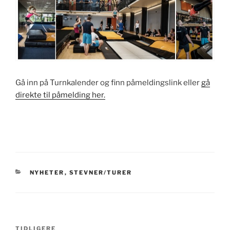
Gå inn på Turnkalender og finn påmeldingslink eller
gå
direkte til påmelding her.
KATEGORIER
NYHETER
,
STEVNER/TURER
Innleggsnavigasjon
Forrige
TIDLIGERE