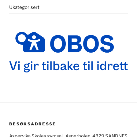
Ukategorisert
BESØKSADRESSE
Aspervika Skoles gymsal, Asperholen, 4329 SANDNES