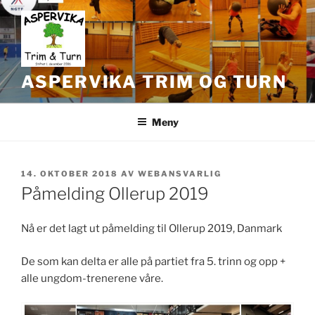
Gå
til
innhold
ASPERVIKA TRIM OG TURN
Meny
PUBLISERT
14. OKTOBER 2018
AV
WEBANSVARLIG
Påmelding Ollerup 2019
Nå er det lagt ut påmelding til Ollerup 2019, Danmark
De som kan delta er alle på partiet fra 5. trinn og opp +
alle ungdom-trenerene våre.