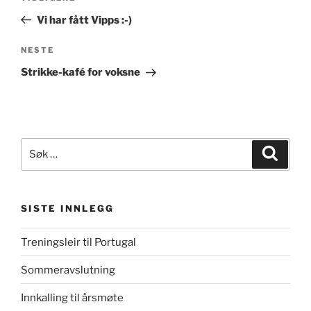
innlegg
Vi har fått Vipps :-)
Neste
NESTE
innlegg
Strikke-kafé for voksne
Søk
Søk
etter:
SISTE INNLEGG
Treningsleir til Portugal
Sommeravslutning
Innkalling til årsmøte