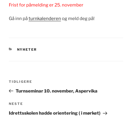
Frist for påmelding er 25. november
Gå inn på
turnkalenderen
og meld deg på!
KATEGORIER
NYHETER
Innleggsnavigasjon
Forrige
TIDLIGERE
innlegg
Turnseminar 10. november, Aspervika
Neste
NESTE
innlegg
Idrettsskolen hadde orientering ( i mørket)