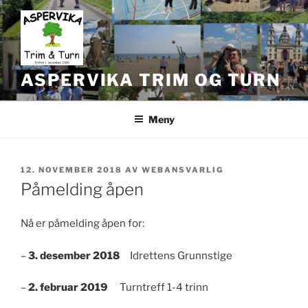
Gå
til
innhold
ASPERVIKA TRIM OG TURN
Meny
PUBLISERT
12. NOVEMBER 2018
AV
WEBANSVARLIG
Påmelding åpen
Nå er påmelding åpen for:
–
3. desember 2018
Idrettens Grunnstige
–
2. februar 2019
Turntreff 1-4 trinn