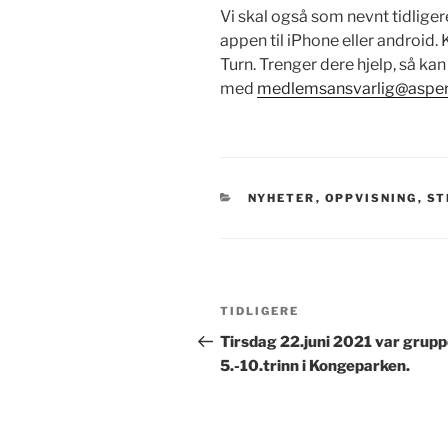
Vi skal også som nevnt tidliger
appen til iPhone eller android
Turn. Trenger dere hjelp, så kan
med
medlemsansvarlig@asper
KATEGORIER
NYHETER
,
OPPVISNING
,
ST
Innleggsnavigasjon
Forrige
TIDLIGERE
innlegg
Tirsdag 22.juni 2021 var grup
5.-10.trinn i Kongeparken.