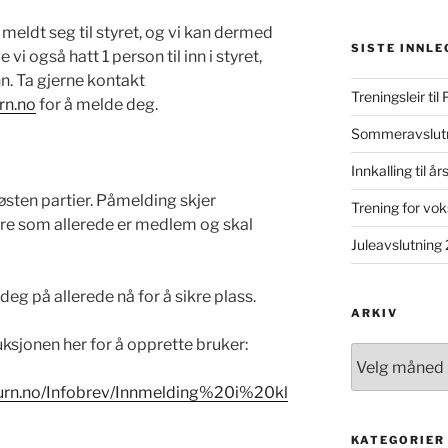
 meldt seg til styret, og vi kan dermed
SISTE INNLE
 vi også hatt 1 person til inn i styret,
nn. Ta gjerne kontakt
Treningsleir til
rn.no
for å melde deg.
Sommeravslut
Innkalling til å
høsten partier. Påmelding skjer
Trening for vo
re som allerede er medlem og skal
Juleavslutning
eg på allerede nå for å sikre plass.
ARKIV
sjonen her for å opprette bruker:
Arkiv
turn.no/Infobrev/Innmelding%20i%20kl
KATEGORIER