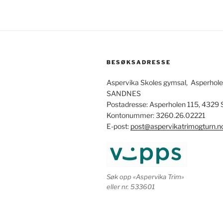
BESØKSADRESSE
Aspervika Skoles gymsal, Asperhol
SANDNES
Postadresse: Asperholen 115, 432
Kontonummer: 3260.26.02221
E-post:
post@aspervikatrimogturn.n
Søk opp «Aspervika Trim»
eller nr. 533601