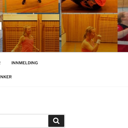
N
R
INNMELDING
INKER
Søk