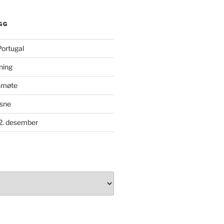
GG
 Portugal
ning
rsmøte
ksne
 2. desember