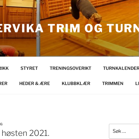
RVIKA TRIM OG TUR
RIKK
STYRET
TRENINGSOVERIKT
TURNKALENDE
RER
HEDER & ÆRE
KLUBBKLÆR
TRIMMEN
L
IG
Søk
t høsten 2021.
etter: