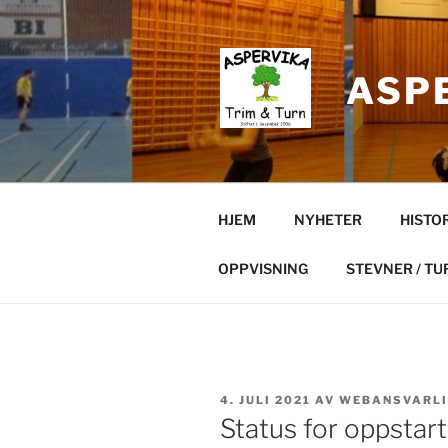
Gå
til
innhold
ASPE
HJEM
NYHETER
HISTO
OPPVISNING
STEVNER / TU
PUBLISERT
4. JULI 2021
AV
WEBANSVARL
Status for oppstar