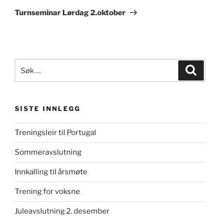
innlegg
Turnseminar Lørdag 2.oktober
Søk
Søk
etter:
SISTE INNLEGG
Treningsleir til Portugal
Sommeravslutning
Innkalling til årsmøte
Trening for voksne
Juleavslutning 2. desember