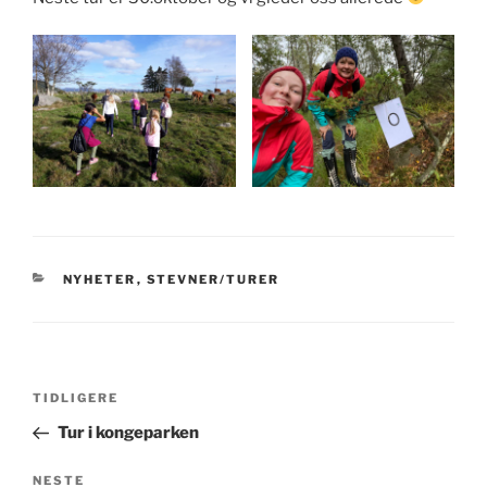
KATEGORIER
NYHETER
,
STEVNER/TURER
Innleggsnavigasjon
Forrige
TIDLIGERE
innlegg
Tur i kongeparken
Neste
NESTE