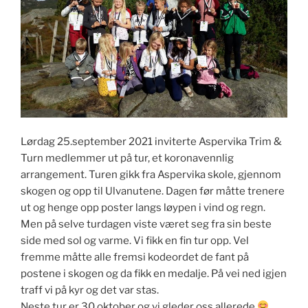
Lørdag 25.september 2021 inviterte Aspervika Trim &
Turn medlemmer ut på tur, et koronavennlig
arrangement. Turen gikk fra Aspervika skole, gjennom
skogen og opp til Ulvanutene. Dagen før måtte trenere
ut og henge opp poster langs løypen i vind og regn.
Men på selve turdagen viste været seg fra sin beste
side med sol og varme. Vi fikk en fin tur opp. Vel
fremme måtte alle fremsi kodeordet de fant på
postene i skogen og da fikk en medalje. På vei ned igjen
traff vi på kyr og det var stas.
Neste tur er 30.oktober og vi gleder oss allerede