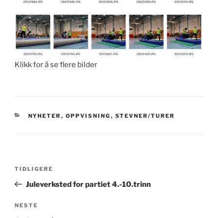
Klikk for å se flere bilder
KATEGORIER
NYHETER
,
OPPVISNING
,
STEVNER/TURER
Innleggsnavigasjon
Forrige
TIDLIGERE
innlegg
Juleverksted for partiet 4.-10.trinn
Neste
NESTE