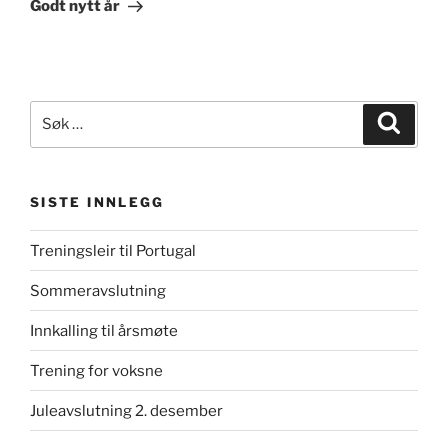
innlegg
Godt nytt år
Søk
Søk
etter:
SISTE INNLEGG
Treningsleir til Portugal
Sommeravslutning
Innkalling til årsmøte
Trening for voksne
Juleavslutning 2. desember