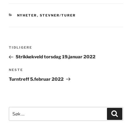
KATEGORIER
NYHETER
,
STEVNER/TURER
Innleggsnavigasjon
Forrige
TIDLIGERE
innlegg
Strikkekveld torsdag 19.januar 2022
Neste
NESTE
innlegg
Turntreff 5.februar 2022
Søk
Søk
etter: