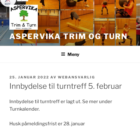
Gå
til
innhold
ASPERVIKA TRIM OG TURN
Meny
PUBLISERT
25. JANUAR 2022
AV
WEBANSVARLIG
Innbydelse til turntreff 5. februar
Innbydelse til turntreff er lagt ut. Se mer under
Turnkalender.
Husk påmeldingsfrist er 28. januar