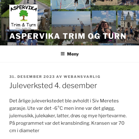
Gå
til
innhold
ASPERVIKA TRIM OG TURN
Meny
PUBLISERT
31. DESEMBER 2023
AV
WEBANSVARLIG
Juleverksted 4. desember
Det årlige juleverkstedet ble avholdt i Siv Meretes
garasje. Ute var det -6°C men inne var det gløgg,
julemusikk, julekaker, latter, drøs og mye hjertevarme.
På programmet var det kransbinding. Kransen var 70
cm i diameter