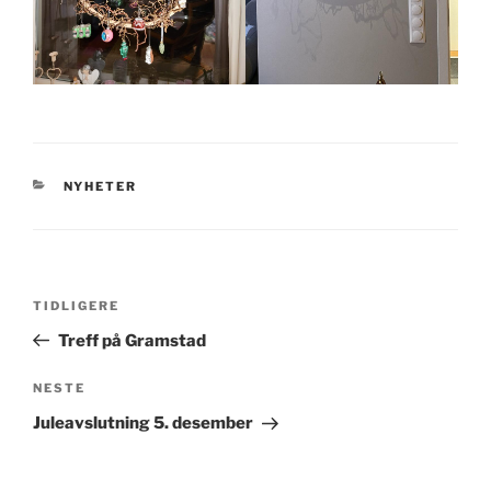
KATEGORIER
NYHETER
Innleggsnavigasjon
Forrige
TIDLIGERE
innlegg
Treff på Gramstad
Neste
NESTE
innlegg
Juleavslutning 5. desember