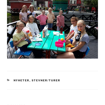
KATEGORIER
NYHETER
,
STEVNER/TURER
Innleggsnavigasjon