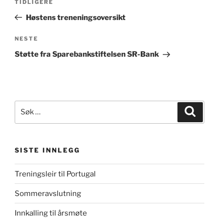
Forrige
TIDLIGERE
innlegg
Høstens treneningsoversikt
Neste
NESTE
innlegg
Støtte fra Sparebankstiftelsen SR-Bank
Søk
Søk
etter:
SISTE INNLEGG
Treningsleir til Portugal
Sommeravslutning
Innkalling til årsmøte