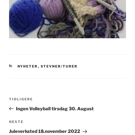
KATEGORIER
NYHETER
,
STEVNER/TURER
Innleggsnavigasjon
Forrige
TIDLIGERE
innlegg
Ingen Volleyball tirsdag 30. August
Neste
NESTE
innlegg
Juleverksted 18.november 2022