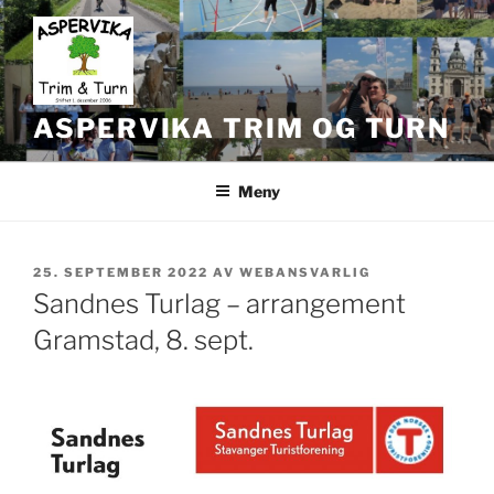
Gå
til
innhold
ASPERVIKA TRIM OG TURN
Meny
PUBLISERT
25. SEPTEMBER 2022
AV
WEBANSVARLIG
Sandnes Turlag – arrangement
Gramstad, 8. sept.