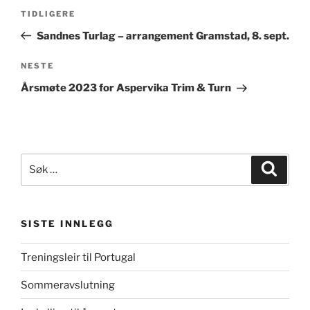
Innleggsnavigasjon
Forrige
TIDLIGERE
innlegg
Sandnes Turlag – arrangement Gramstad, 8. sept.
Neste
NESTE
innlegg
Årsmøte 2023 for Aspervika Trim & Turn
Søk
Søk
etter:
SISTE INNLEGG
Treningsleir til Portugal
Sommeravslutning