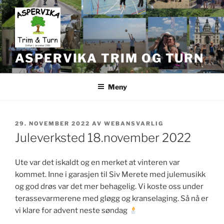
Gå
til
innhold
ASPERVIKA TRIM OG TURN
Meny
PUBLISERT
29. NOVEMBER 2022
AV
WEBANSVARLIG
Juleverksted 18.november 2022
Ute var det iskaldt og en merket at vinteren var
kommet. Inne i garasjen til Siv Merete med julemusikk
og god drøs var det mer behagelig. Vi koste oss under
terassevarmerene med gløgg og kranselaging. Så nå er
vi klare for advent neste søndag